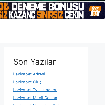
Son Yazılar
Lavivabet Adresi
Lavivabet Giriş
Lavivabet Tv Hizmetleri
Lavivabet Mobil Casino