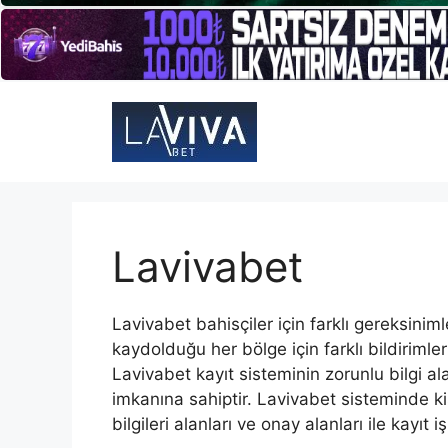
İçeriğe
atla
Lavivabet
Lavivabet bahisçiler için farklı gereksinimle
kaydolduğu her bölge için farklı bildirimler
Lavivabet kayıt sisteminin zorunlu bilgi ala
imkanına sahiptir. Lavivabet sisteminde kişis
bilgileri alanları ve onay alanları ile kayıt 