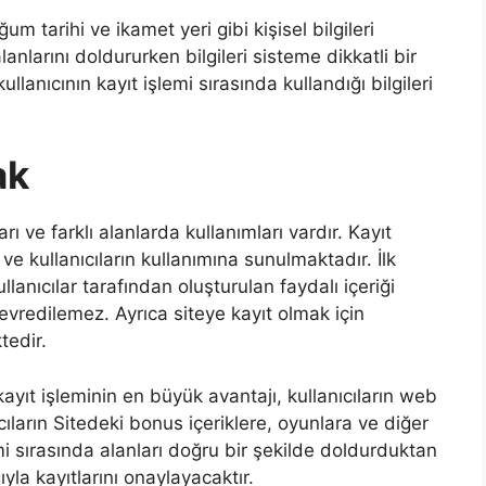
um tarihi ve ikamet yeri gibi kişisel bilgileri
lanlarını doldururken bilgileri sisteme dikkatli bir
kullanıcının kayıt işlemi sırasında kullandığı bilgileri
ak
ı ve farklı alanlarda kullanımları vardır. Kayıt
e kullanıcıların kullanımına sunulmaktadır. İlk
llanıcılar tarafından oluşturulan faydalı içeriği
evredilemez. Ayrıca siteye kayıt olmak için
tedir.
ayıt işleminin en büyük avantajı, kullanıcıların web
ıcıların Sitedeki bonus içeriklere, oyunlara ve diğer
emi sırasında alanları doğru bir şekilde doldurduktan
ıyla kayıtlarını onaylayacaktır.