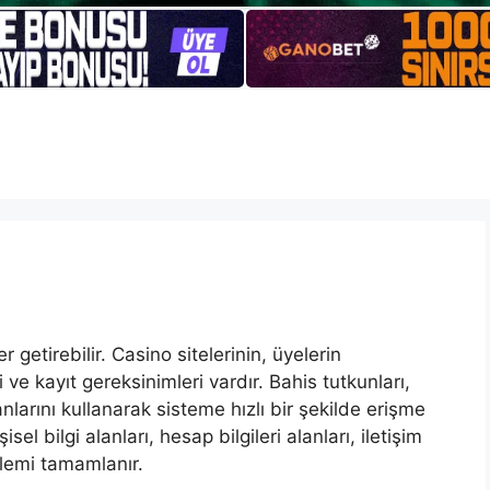
r getirebilir. Casino sitelerinin, üyelerin
i ve kayıt gereksinimleri vardır. Bahis tutkunları,
nlarını kullanarak sisteme hızlı bir şekilde erişme
el bilgi alanları, hesap bilgileri alanları, iletişim
işlemi tamamlanır.