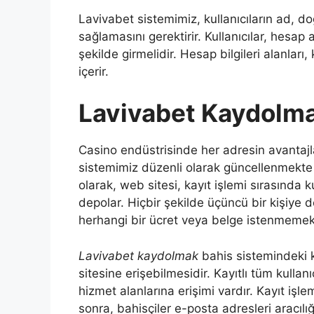
Lavivabet sistemimiz, kullanıcıların ad, doğ
sağlamasını gerektirir. Kullanıcılar, hesap a
şekilde girmelidir. Hesap bilgileri alanları, 
içerir.
Lavivabet Kaydolm
Casino endüstrisinde her adresin avantajlar
sistemimiz düzenli olarak güncellenmekte v
olarak, web sitesi, kayıt işlemi sırasında ku
depolar. Hiçbir şekilde üçüncü bir kişiye d
herhangi bir ücret veya belge istenmemek
Lavivabet kaydolmak
bahis sistemindeki k
sitesine erişebilmesidir. Kayıtlı tüm kullan
hizmet alanlarına erişimi vardır. Kayıt işl
sonra, bahisçiler e-posta adresleri aracılığ