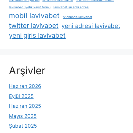
lavivabet üyelik kayıt formu
lavivabet şu anki adresi
mobil lavivabet
tv önünde lavivabet
twitter lavivabet
yeni adresi lavivabet
yeni giris lavivabet
Arşivler
Haziran 2026
Eylül 2025
Haziran 2025
Mayıs 2025
Şubat 2025