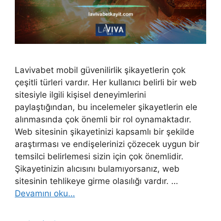
Lavivabet mobil güvenilirlik şikayetlerin çok
çeşitli türleri vardır. Her kullanıcı belirli bir web
sitesiyle ilgili kişisel deneyimlerini
paylaştığından, bu incelemeler şikayetlerin ele
alınmasında çok önemli bir rol oynamaktadır.
Web sitesinin şikayetinizi kapsamlı bir şekilde
araştırması ve endişelerinizi çözecek uygun bir
temsilci belirlemesi sizin için çok önemlidir.
Şikayetinizin alıcısını bulamıyorsanız, web
sitesinin tehlikeye girme olasılığı vardır. …
Devamını oku…