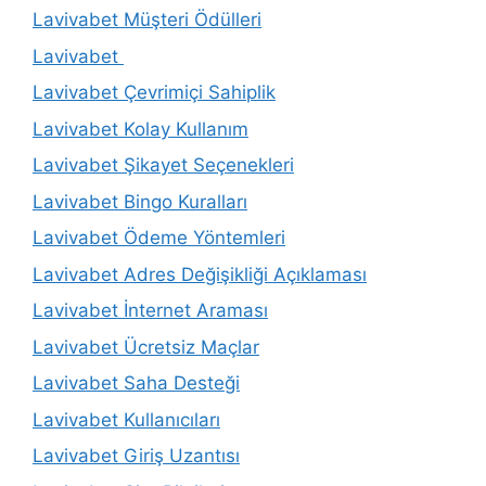
Lavivabet Müşteri Ödülleri
Lavivabet
Lavivabet Çevrimiçi Sahiplik
Lavivabet Kolay Kullanım
Lavivabet Şikayet Seçenekleri
Lavivabet Bingo Kuralları
Lavivabet Ödeme Yöntemleri
Lavivabet Adres Değişikliği Açıklaması
Lavivabet İnternet Araması
Lavivabet Ücretsiz Maçlar
Lavivabet Saha Desteği
Lavivabet Kullanıcıları
Lavivabet Giriş Uzantısı