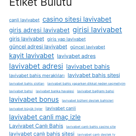
Etiket Bulutu
casino sitesi lavivabet
canli lavivabet
girisi lavivabet
giris adresi lavivabet
giris lavivabet
giris yap lavivabet
güncel adresi lavivabet
güncel lavivabet
kayit lavivabet
lavivabet adres
lavivabet adresi
lavivabet bahis
lavivabet bahis sitesi
lavivabet bahis meraklıları
lavivabet bahis slotları
lavivabet bahis yaparken dikkat neden seçmeliyim
lavivabet bahsi
lavivabet banka havalesi
lavivabet bağlamı bahsi
lavivabet bonus
lavivabet bülteni destek bahisleri
lavivabet canli
lavivabet büyük ligler
lavivabet canli maç izle
Lavivabet Canlı Bahis
lavivabet canlı bahis casino site
lavivabet canlı bahis sitesi
lavivabet canlı destek tv