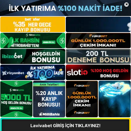
×
Lavivabet GİRİŞ İÇİN TIKLAYINIZ!