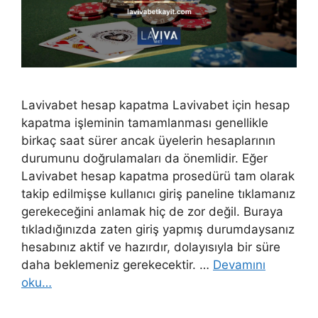
Lavivabet hesap kapatma Lavivabet için hesap
kapatma işleminin tamamlanması genellikle
birkaç saat sürer ancak üyelerin hesaplarının
durumunu doğrulamaları da önemlidir. Eğer
Lavivabet hesap kapatma prosedürü tam olarak
takip edilmişse kullanıcı giriş paneline tıklamanız
gerekeceğini anlamak hiç de zor değil. Buraya
tıkladığınızda zaten giriş yapmış durumdaysanız
hesabınız aktif ve hazırdır, dolayısıyla bir süre
daha beklemeniz gerekecektir. …
Devamını
oku…