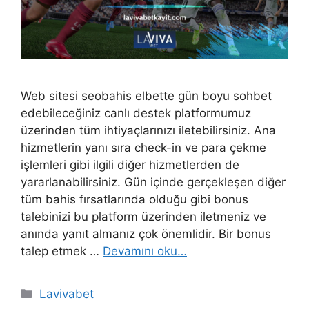
Web sitesi seobahis elbette gün boyu sohbet
edebileceğiniz canlı destek platformumuz
üzerinden tüm ihtiyaçlarınızı iletebilirsiniz. Ana
hizmetlerin yanı sıra check-in ve para çekme
işlemleri gibi ilgili diğer hizmetlerden de
yararlanabilirsiniz. Gün içinde gerçekleşen diğer
tüm bahis fırsatlarında olduğu gibi bonus
talebinizi bu platform üzerinden iletmeniz ve
anında yanıt almanız çok önemlidir. Bir bonus
talep etmek …
Devamını oku…
Kategoriler
Lavivabet