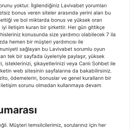
sorunu yoktur. İlgilendiğiniz Lavivabet yorumları
retsiz bonus veren siteler arasında yerini alan bu
in ettiği ve bol miktarda bonus ve yüksek oran
i iletişim kuran bir şirkettir. Her gün gittikçe
ahisleriniz konusunda size yardımcı olabilecek 7 ila
nızda hemen bir müşteri yardımcısı ile
mnuniyeti sağlayan bu Lavivabet sorumlu oyun
arı tek bir sayfada üyeleriyle paylaşır, yüksek
i, isteklerinizi, şikayetlerinizi veya Canlı Sohbet ile
şirketin web sitesinin sayfalarına da bakabilirsiniz.
ozito, ödemelerin, bonuslar ve genel kuralların bir
bir iletişim sorunu olmadan kullanmaya devam
numarası
. Müşteri temsilcilerimiz, sorularınız için her