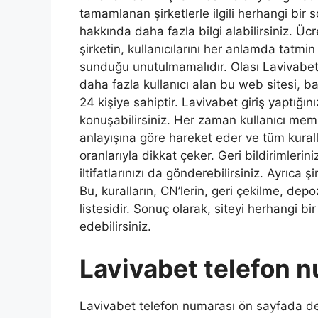
tamamlanan şirketlerle ilgili herhangi bir 
hakkında daha fazla bilgi alabilirsiniz. Üc
şirketin, kullanıcılarını her anlamda tatm
sunduğu unutulmamalıdır. Olası Lavivabet iy
daha fazla kullanıcı alan bu web sitesi, b
24 kişiye sahiptir. Lavivabet giriş yaptığı
konuşabilirsiniz. Her zaman kullanıcı me
anlayışına göre hareket eder ve tüm kurall
oranlarıyla dikkat çeker. Geri bildirimleriniz
iltifatlarınızı da gönderebilirsiniz. Ayrıca 
Bu, kuralların, CN’lerin, geri çekilme, dep
listesidir. Sonuç olarak, siteyi herhangi 
edebilirsiniz.
Lavivabet telefon 
Lavivabet telefon numarası ön sayfada değil