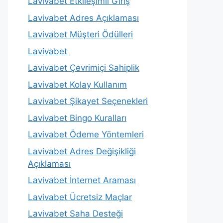
Lavivabet Etkileşimli Giriş
Lavivabet Adres Açıklaması
Lavivabet Müşteri Ödülleri
Lavivabet
Lavivabet Çevrimiçi Sahiplik
Lavivabet Kolay Kullanım
Lavivabet Şikayet Seçenekleri
Lavivabet Bingo Kuralları
Lavivabet Ödeme Yöntemleri
Lavivabet Adres Değişikliği
Açıklaması
Lavivabet İnternet Araması
Lavivabet Ücretsiz Maçlar
Lavivabet Saha Desteği