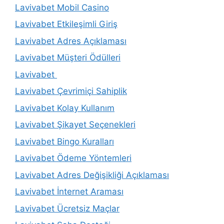
Lavivabet Mobil Casino
Lavivabet Etkileşimli Giriş
Lavivabet Adres Açıklaması
Lavivabet Müşteri Ödülleri
Lavivabet
Lavivabet Çevrimiçi Sahiplik
Lavivabet Kolay Kullanım
Lavivabet Şikayet Seçenekleri
Lavivabet Bingo Kuralları
Lavivabet Ödeme Yöntemleri
Lavivabet Adres Değişikliği Açıklaması
Lavivabet İnternet Araması
Lavivabet Ücretsiz Maçlar