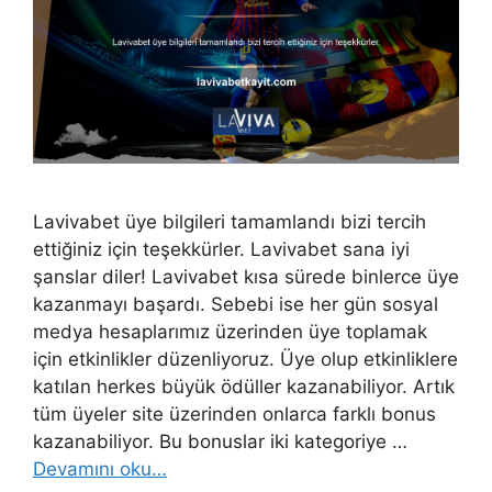
Lavivabet üye bilgileri tamamlandı bizi tercih
ettiğiniz için teşekkürler. Lavivabet sana iyi
şanslar diler! Lavivabet kısa sürede binlerce üye
kazanmayı başardı. Sebebi ise her gün sosyal
medya hesaplarımız üzerinden üye toplamak
için etkinlikler düzenliyoruz. Üye olup etkinliklere
katılan herkes büyük ödüller kazanabiliyor. Artık
tüm üyeler site üzerinden onlarca farklı bonus
kazanabiliyor. Bu bonuslar iki kategoriye …
Devamını oku…