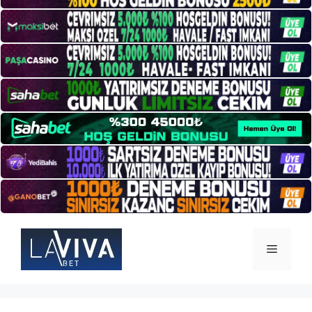
İçeriğe
atla
Menü