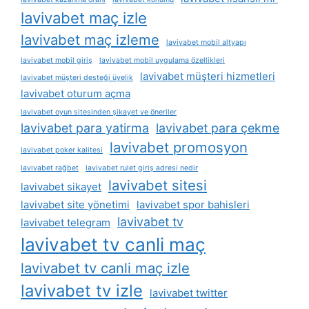
lavivabet maç izle
lavivabet maç izleme
lavivabet mobil altyapı
lavivabet mobil giriş
lavivabet mobil uygulama özellikleri
lavivabet müşteri hizmetleri
lavivabet müşteri desteği üyelik
lavivabet oturum açma
lavivabet oyun sitesinden şikayet ve öneriler
lavivabet para yatirma
lavivabet para çekme
lavivabet promosyon
lavivabet poker kalitesi
lavivabet rağbet
lavivabet rulet giriş adresi nedir
lavivabet sitesi
lavivabet sikayet
lavivabet site yönetimi
lavivabet spor bahisleri
lavivabet tv
lavivabet telegram
lavivabet tv canli maç
lavivabet tv canli maç izle
lavivabet tv izle
lavivabet twitter