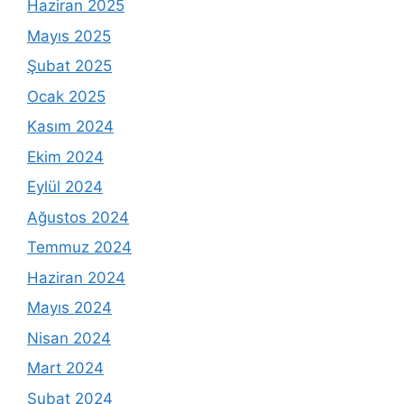
Haziran 2025
Mayıs 2025
Şubat 2025
Ocak 2025
Kasım 2024
Ekim 2024
Eylül 2024
Ağustos 2024
Temmuz 2024
Haziran 2024
Mayıs 2024
Nisan 2024
Mart 2024
Şubat 2024