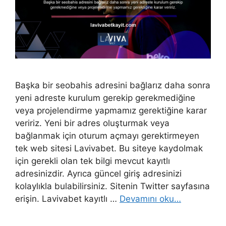
Başka bir seobahis adresini bağlarız daha sonra
yeni adreste kurulum gerekip gerekmediğine
veya projelendirme yapmamız gerektiğine karar
veririz. Yeni bir adres oluşturmak veya
bağlanmak için oturum açmayı gerektirmeyen
tek web sitesi Lavivabet. Bu siteye kaydolmak
için gerekli olan tek bilgi mevcut kayıtlı
adresinizdir. Ayrıca güncel giriş adresinizi
kolaylıkla bulabilirsiniz. Sitenin Twitter sayfasına
erişin. Lavivabet kayıtlı …
Devamını oku…