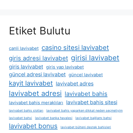
Etiket Bulutu
casino sitesi lavivabet
canli lavivabet
girisi lavivabet
giris adresi lavivabet
giris lavivabet
giris yap lavivabet
güncel adresi lavivabet
güncel lavivabet
kayit lavivabet
lavivabet adres
lavivabet adresi
lavivabet bahis
lavivabet bahis sitesi
lavivabet bahis meraklıları
lavivabet bahis slotları
lavivabet bahis yaparken dikkat neden seçmeliyim
lavivabet bahsi
lavivabet banka havalesi
lavivabet bağlamı bahsi
lavivabet bonus
lavivabet bülteni destek bahisleri