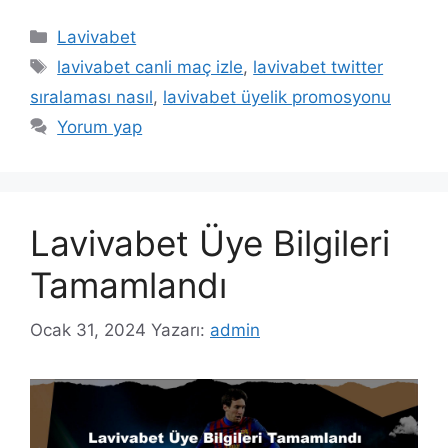
Kategoriler
Lavivabet
Etiketler
lavivabet canli maç izle
,
lavivabet twitter
sıralaması nasıl
,
lavivabet üyelik promosyonu
Yorum yap
Lavivabet Üye Bilgileri
Tamamlandı
Ocak 31, 2024
Yazarı:
admin