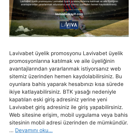
Lavivabet üyelik promosyonu Lavivabet üyelik
promosyonlarına katılmak ve aile üyeliğinin
avantajlarından yararlanmak istiyorsanız web
sitemiz üzerinden hemen kaydolabilirsiniz. Bu
oyunlara bahis yaparak hesabınızı kısa sürede
ikiye katlayabilirsiniz. BTK yasağı nedeniyle
kapatılan eski giriş adresiniz yerine yeni
Lavivabet giriş adresiniz ile giriş yapabilirsiniz.
Web sitesine erişim, mobil uygulama veya bahis
sitesinin mobil adresi üzerinden de mümkündür.
…
Devamını oku…