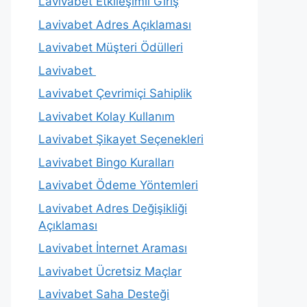
Lavivabet Etkileşimli Giriş
Lavivabet Adres Açıklaması
Lavivabet Müşteri Ödülleri
Lavivabet
Lavivabet Çevrimiçi Sahiplik
Lavivabet Kolay Kullanım
Lavivabet Şikayet Seçenekleri
Lavivabet Bingo Kuralları
Lavivabet Ödeme Yöntemleri
Lavivabet Adres Değişikliği
Açıklaması
Lavivabet İnternet Araması
Lavivabet Ücretsiz Maçlar
Lavivabet Saha Desteği