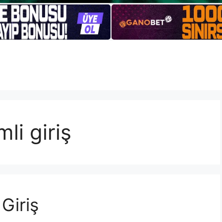
mli giriş
 Giriş