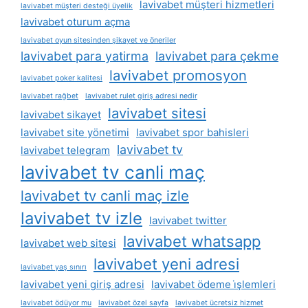
lavivabet müşteri hizmetleri
lavivabet müşteri desteği üyelik
lavivabet oturum açma
lavivabet oyun sitesinden şikayet ve öneriler
lavivabet para yatirma
lavivabet para çekme
lavivabet promosyon
lavivabet poker kalitesi
lavivabet rağbet
lavivabet rulet giriş adresi nedir
lavivabet sitesi
lavivabet sikayet
lavivabet site yönetimi
lavivabet spor bahisleri
lavivabet tv
lavivabet telegram
lavivabet tv canli maç
lavivabet tv canli maç izle
lavivabet tv izle
lavivabet twitter
lavivabet whatsapp
lavivabet web sitesi
lavivabet yeni adresi
lavivabet yaş sınırı
lavivabet yeni giriş adresi
lavivabet ödeme i̇şlemleri
lavivabet ödüyor mu
lavivabet özel sayfa
lavivabet ücretsiz hizmet