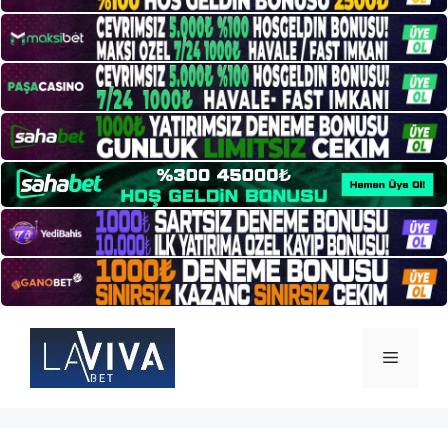
İçeriğe
atla
Menü