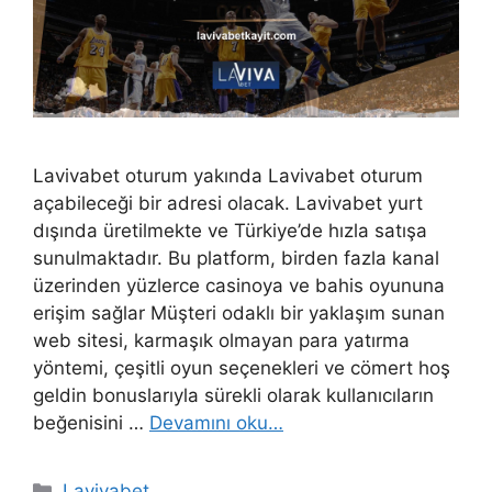
Lavivabet oturum yakında Lavivabet oturum
açabileceği bir adresi olacak. Lavivabet yurt
dışında üretilmekte ve Türkiye’de hızla satışa
sunulmaktadır. Bu platform, birden fazla kanal
üzerinden yüzlerce casinoya ve bahis oyununa
erişim sağlar Müşteri odaklı bir yaklaşım sunan
web sitesi, karmaşık olmayan para yatırma
yöntemi, çeşitli oyun seçenekleri ve cömert hoş
geldin bonuslarıyla sürekli olarak kullanıcıların
beğenisini …
Devamını oku…
Kategoriler
Lavivabet