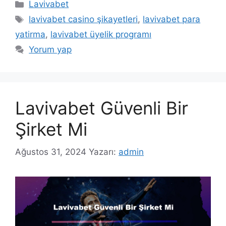
Kategoriler
Lavivabet
Etiketler
lavivabet casino şikayetleri
,
lavivabet para
yatirma
,
lavivabet üyelik programı
Yorum yap
Lavivabet Güvenli Bir
Şirket Mi
Ağustos 31, 2024
Yazarı:
admin