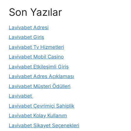
Son Yazılar
Lavivabet Adresi
Lavivabet Giriş
Lavivabet Tv Hizmetleri
Lavivabet Mobil Casino
Lavivabet Etkileşimli Giriş
Lavivabet Adres Açıklaması
Lavivabet Müşteri Ödülleri
Lavivabet
Lavivabet Çevrimiçi Sahiplik
Lavivabet Kolay Kullanım
Lavivabet Şikayet Seçenekleri