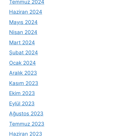
Temmuz 2024
Haziran 2024
Mayıs 2024
Nisan 2024
Mart 2024
Şubat 2024
Ocak 2024
Aralık 2023
Kasım 2023
Ekim 2023
Eylül 2023
Ağustos 2023
Temmuz 2023
Haziran 2023