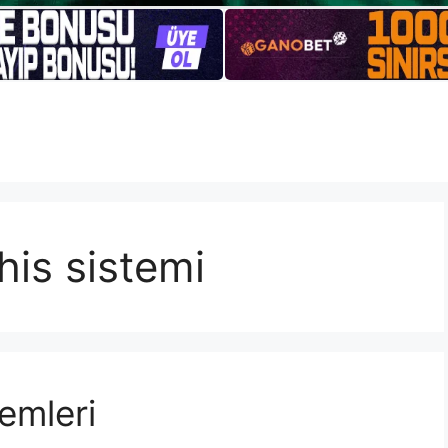
his sistemi
emleri