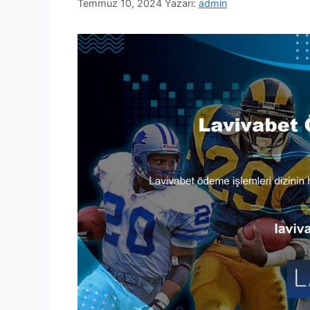
Temmuz 10, 2024
Yazarı:
admin