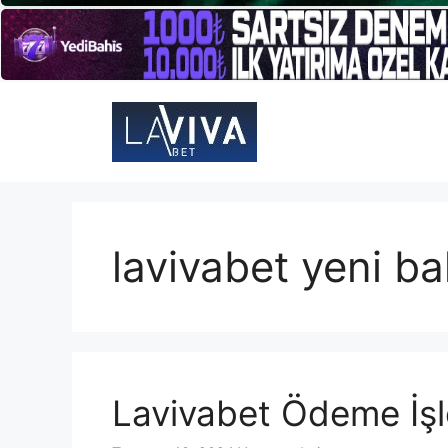
İçeriğe
atla
lavivabet yeni ba
Lavivabet Ödeme İşl