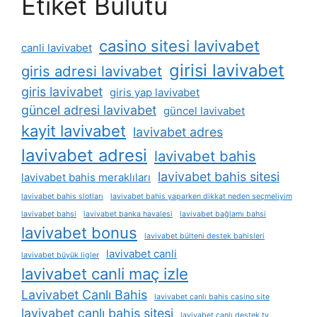
Etiket Bulutu
casino sitesi lavivabet
canli lavivabet
girisi lavivabet
giris adresi lavivabet
giris lavivabet
giris yap lavivabet
güncel adresi lavivabet
güncel lavivabet
kayit lavivabet
lavivabet adres
lavivabet adresi
lavivabet bahis
lavivabet bahis sitesi
lavivabet bahis meraklıları
lavivabet bahis slotları
lavivabet bahis yaparken dikkat neden seçmeliyim
lavivabet bahsi
lavivabet banka havalesi
lavivabet bağlamı bahsi
lavivabet bonus
lavivabet bülteni destek bahisleri
lavivabet canli
lavivabet büyük ligler
lavivabet canli maç izle
Lavivabet Canlı Bahis
lavivabet canlı bahis casino site
lavivabet canlı bahis sitesi
lavivabet canlı destek tv