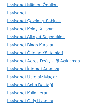
Lavivabet Müşteri Ödülleri
Lavivabet
Lavivabet Çevrimiçi Sahiplik
Lavivabet Kolay Kullanım
Lavivabet Şikayet Seçenekleri
Lavivabet Bingo Kuralları
Lavivabet Ödeme Yöntemleri
Lavivabet Adres Değişikliği Açıklaması
Lavivabet İnternet Araması
Lavivabet Ücretsiz Maçlar
Lavivabet Saha Desteği
Lavivabet Kullanıcıları
Lavivabet Giriş Uzantısı