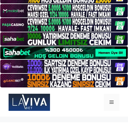
İçeriğe
atla
Menü