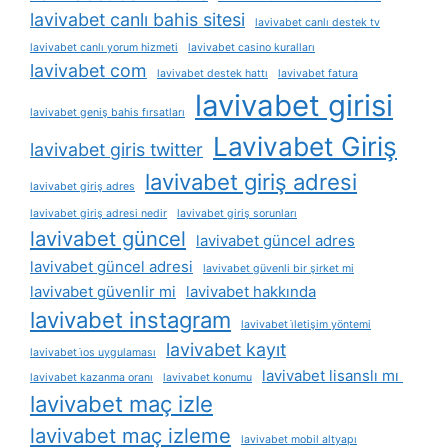
lavivabet canlı bahis sitesi
lavivabet canlı destek tv
lavivabet canlı yorum hizmeti
lavivabet casino kuralları
lavivabet com
lavivabet destek hattı
lavivabet fatura
lavivabet girisi
lavivabet geniş bahis fırsatları
Lavivabet Giriş
lavivabet giris twitter
lavivabet giriş adresi
lavivabet giriş adres
lavivabet giriş adresi nedir
lavivabet giriş sorunları
lavivabet güncel
lavivabet güncel adres
lavivabet güncel adresi
lavivabet güvenli bir şirket mi
lavivabet güvenlir mi
lavivabet hakkında
lavivabet instagram
lavivabet i̇letişim yöntemi
lavivabet kayıt
lavivabet i̇os uygulaması
lavivabet lisanslı mı
lavivabet kazanma oranı
lavivabet konumu
lavivabet maç izle
lavivabet maç izleme
lavivabet mobil altyapı