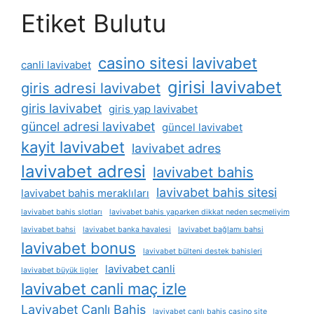
Etiket Bulutu
casino sitesi lavivabet
canli lavivabet
girisi lavivabet
giris adresi lavivabet
giris lavivabet
giris yap lavivabet
güncel adresi lavivabet
güncel lavivabet
kayit lavivabet
lavivabet adres
lavivabet adresi
lavivabet bahis
lavivabet bahis sitesi
lavivabet bahis meraklıları
lavivabet bahis slotları
lavivabet bahis yaparken dikkat neden seçmeliyim
lavivabet bahsi
lavivabet banka havalesi
lavivabet bağlamı bahsi
lavivabet bonus
lavivabet bülteni destek bahisleri
lavivabet canli
lavivabet büyük ligler
lavivabet canli maç izle
Lavivabet Canlı Bahis
lavivabet canlı bahis casino site