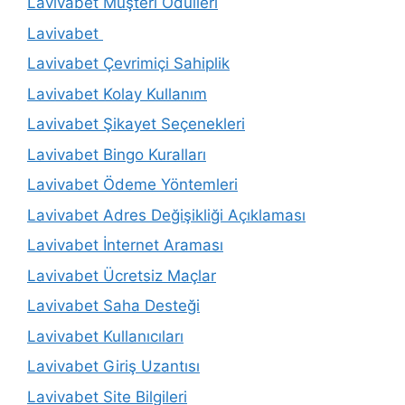
Lavivabet Müşteri Ödülleri
Lavivabet
Lavivabet Çevrimiçi Sahiplik
Lavivabet Kolay Kullanım
Lavivabet Şikayet Seçenekleri
Lavivabet Bingo Kuralları
Lavivabet Ödeme Yöntemleri
Lavivabet Adres Değişikliği Açıklaması
Lavivabet İnternet Araması
Lavivabet Ücretsiz Maçlar
Lavivabet Saha Desteği
Lavivabet Kullanıcıları
Lavivabet Giriş Uzantısı
Lavivabet Site Bilgileri