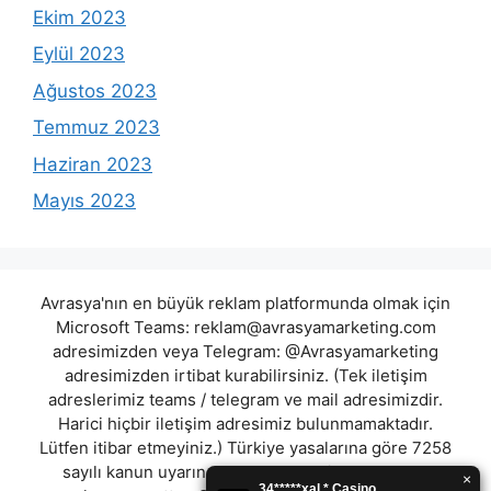
Ekim 2023
Eylül 2023
Ağustos 2023
Temmuz 2023
Haziran 2023
Mayıs 2023
Avrasya'nın en büyük reklam platformunda olmak için
Microsoft Teams:
reklam@avrasyamarketing.com
adresimizden veya Telegram: @Avrasyamarketing
adresimizden irtibat kurabilirsiniz. (Tek iletişim
adreslerimiz teams / telegram ve mail adresimizdir.
Harici hiçbir iletişim adresimiz bulunmamaktadır.
Lütfen itibar etmeyiniz.) Türkiye yasalarına göre 7258
sayılı kanun uyarınca yasa dışı bahis oynamanın