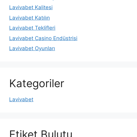
Lavivabet Kalitesi
Lavivabet Katılın
Lavivabet Teklifleri
Lavivabet Casino Endüstrisi
Lavivabet Oyunları
Kategoriler
Lavivabet
Etiket Bulutu