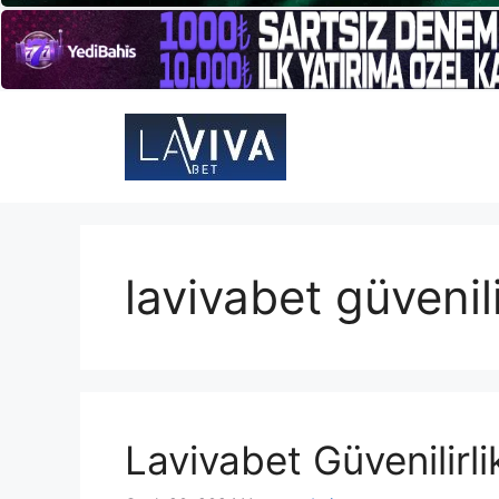
İçeriğe
atla
lavivabet güvenili
Lavivabet Güvenilirli