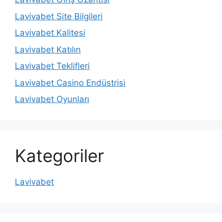
Lavivabet Site Bilgileri
Lavivabet Kalitesi
Lavivabet Katılın
Lavivabet Teklifleri
Lavivabet Casino Endüstrisi
Lavivabet Oyunları
Kategoriler
Lavivabet