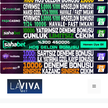
İçeriğe
atla
Menü