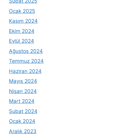
Şubat 2025
Ocak 2025
Kasım 2024
Ekim 2024
Eylül 2024
Ağustos 2024
Temmuz 2024
Haziran 2024
Mayıs 2024
Nisan 2024
Mart 2024
Şubat 2024
Ocak 2024
Aralık 2023