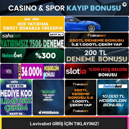
×
Lavivabet GİRİŞ İÇİN TIKLAYINIZ!