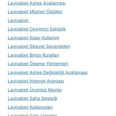
Lavivabet Adres Açıklaması
Lavivabet Müşteri Ödülleri
Lavivabet
Lavivabet Çevrimiçi Sahiplik
Lavivabet Kolay Kullanım
Lavivabet Şikayet Seçenekleri
Lavivabet Bingo Kuralları
Lavivabet Ödeme Yöntemleri
Lavivabet Adres Değişikliği Açıklaması
Lavivabet İnternet Araması
Lavivabet Ücretsiz Maçlar
Lavivabet Saha Desteği
Lavivabet Kullanıcıları
Lavivabet Giriş Uzantısı