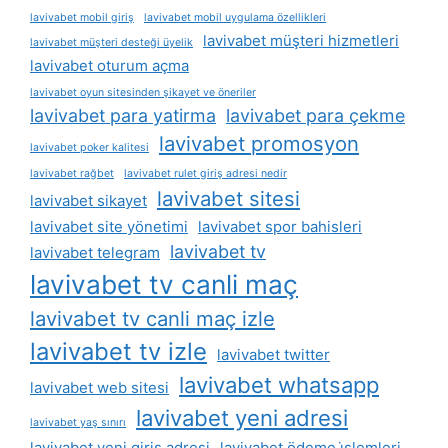
lavivabet mobil giriş
lavivabet mobil uygulama özellikleri
lavivabet müşteri hizmetleri
lavivabet müşteri desteği üyelik
lavivabet oturum açma
lavivabet oyun sitesinden şikayet ve öneriler
lavivabet para yatirma
lavivabet para çekme
lavivabet promosyon
lavivabet poker kalitesi
lavivabet rağbet
lavivabet rulet giriş adresi nedir
lavivabet sitesi
lavivabet sikayet
lavivabet site yönetimi
lavivabet spor bahisleri
lavivabet tv
lavivabet telegram
lavivabet tv canli maç
lavivabet tv canli maç izle
lavivabet tv izle
lavivabet twitter
lavivabet whatsapp
lavivabet web sitesi
lavivabet yeni adresi
lavivabet yaş sınırı
lavivabet yeni giriş adresi
lavivabet ödeme i̇şlemleri