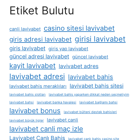
Etiket Bulutu
casino sitesi lavivabet
canli lavivabet
girisi lavivabet
giris adresi lavivabet
giris lavivabet
giris yap lavivabet
güncel adresi lavivabet
güncel lavivabet
kayit lavivabet
lavivabet adres
lavivabet adresi
lavivabet bahis
lavivabet bahis sitesi
lavivabet bahis meraklıları
lavivabet bahis slotları
lavivabet bahis yaparken dikkat neden seçmeliyim
lavivabet bahsi
lavivabet banka havalesi
lavivabet bağlamı bahsi
lavivabet bonus
lavivabet bülteni destek bahisleri
lavivabet canli
lavivabet büyük ligler
lavivabet canli maç izle
Lavivabet Canlı Bahis
lavivabet canlı bahis casino site