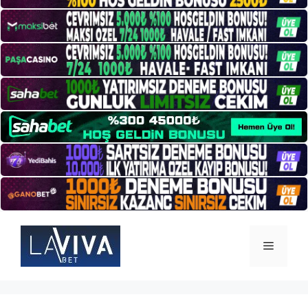
İçeriğe
atla
Menü