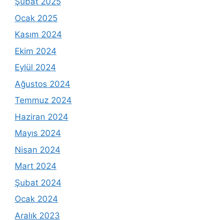
Şubat 2025
Ocak 2025
Kasım 2024
Ekim 2024
Eylül 2024
Ağustos 2024
Temmuz 2024
Haziran 2024
Mayıs 2024
Nisan 2024
Mart 2024
Şubat 2024
Ocak 2024
Aralık 2023