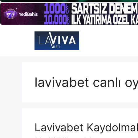
İçeriğe
atla
lavivabet canlı o
Lavivabet Kaydolma