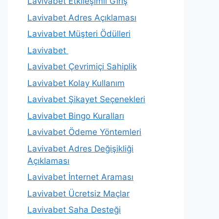
Lavivabet Etkileşimli Giriş
Lavivabet Adres Açıklaması
Lavivabet Müşteri Ödülleri
Lavivabet
Lavivabet Çevrimiçi Sahiplik
Lavivabet Kolay Kullanım
Lavivabet Şikayet Seçenekleri
Lavivabet Bingo Kuralları
Lavivabet Ödeme Yöntemleri
Lavivabet Adres Değişikliği
Açıklaması
Lavivabet İnternet Araması
Lavivabet Ücretsiz Maçlar
Lavivabet Saha Desteği