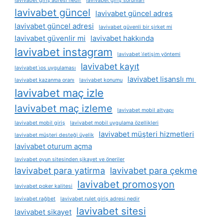
lavivabet giriş adresi nedir
lavivabet giriş sorunları
lavivabet güncel
lavivabet güncel adres
lavivabet güncel adresi
lavivabet güvenli bir şirket mi
lavivabet güvenlir mi
lavivabet hakkında
lavivabet instagram
lavivabet i̇letişim yöntemi
lavivabet kayıt
lavivabet i̇os uygulaması
lavivabet lisanslı mı
lavivabet kazanma oranı
lavivabet konumu
lavivabet maç izle
lavivabet maç izleme
lavivabet mobil altyapı
lavivabet mobil giriş
lavivabet mobil uygulama özellikleri
lavivabet müşteri hizmetleri
lavivabet müşteri desteği üyelik
lavivabet oturum açma
lavivabet oyun sitesinden şikayet ve öneriler
lavivabet para yatirma
lavivabet para çekme
lavivabet promosyon
lavivabet poker kalitesi
lavivabet rağbet
lavivabet rulet giriş adresi nedir
lavivabet sitesi
lavivabet sikayet