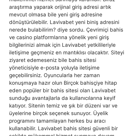
araştırma yaparak orijinal giriş adresi artık
mevcut olmasa bile yeni giriş adresine
dönüştürülebilir. Lavivabet yeni biniş adresini
nerede bulabilirim? diye sordu. Çevrimiçi bahis
ve casino platformlarına yönelik yeni giriş
bilgilerinizi almak için Lavivabet yetkilileriyle
iletişime geçmeniz en mantıklısı olacaktır. Siteyi
ziyaret edemeseniz bile bahis sitesi
yöneticisiyle e-posta yoluyla iletişime
geçebilirsiniz. Oyuncularla her zaman
konuşmaya hazır olun Birçok bahisçiye hitap
eden popüler bir bahis sitesi olan Lavivabet
sunduğu avantajlarla da kullanıcılarına keyif
katıyor. Sitenin temiz ve şık bir düzeni var ve
üyelerine birçok seçenek sunuyor. Üyelik
programını tamamlayan herkes bu aracı
kullanabilir. Lavivabet bahis sitesi güvenli bir