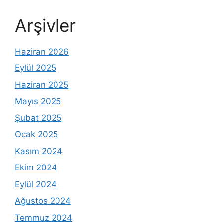
Arşivler
Haziran 2026
Eylül 2025
Haziran 2025
Mayıs 2025
Şubat 2025
Ocak 2025
Kasım 2024
Ekim 2024
Eylül 2024
Ağustos 2024
Temmuz 2024