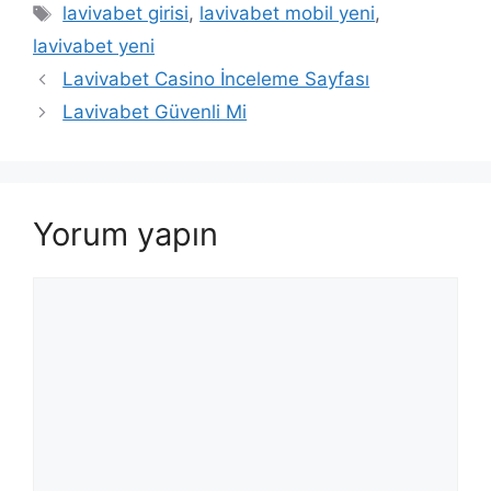
Etiketler
lavivabet girisi
,
lavivabet mobil yeni
,
lavivabet yeni
Lavivabet Casino İnceleme Sayfası
Lavivabet Güvenli Mi
Yorum yapın
Yorum