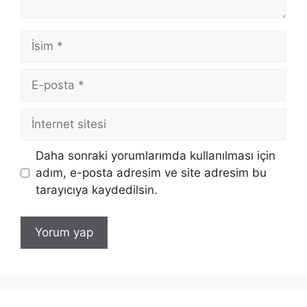
İsim
E-
posta
İnternet
sitesi
Daha sonraki yorumlarımda kullanılması için
adım, e-posta adresim ve site adresim bu
tarayıcıya kaydedilsin.