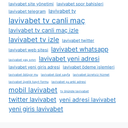
lavivabet site yönetimi
lavivabet spor bahisleri
lavivabet tv
lavivabet telegram
lavivabet tv canli maç
lavivabet tv canli maç izle
lavivabet tv izle
lavivabet twitter
lavivabet whatsapp
lavivabet web sitesi
lavivabet yeni adresi
lavivabet yaş sınırı
lavivabet yeni giriş adresi
lavivabet ödeme i̇şlemleri
lavivabet ödüyor mu
lavivabet özel sayfa
lavivabet ücretsiz hizmet
lavivabet üyelik kayıt formu
lavivabet şu anki adresi
mobil lavivabet
tv önünde lavivabet
twitter lavivabet
yeni adresi lavivabet
yeni giris lavivabet