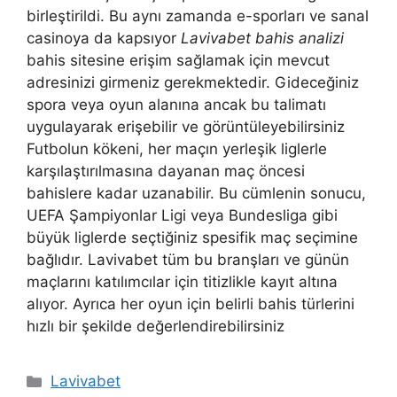
birleştirildi. Bu aynı zamanda e-sporları ve sanal
casinoya da kapsıyor
Lavivabet bahis analizi
bahis sitesine erişim sağlamak için mevcut
adresinizi girmeniz gerekmektedir. Gideceğiniz
spora veya oyun alanına ancak bu talimatı
uygulayarak erişebilir ve görüntüleyebilirsiniz
Futbolun kökeni, her maçın yerleşik liglerle
karşılaştırılmasına dayanan maç öncesi
bahislere kadar uzanabilir. Bu cümlenin sonucu,
UEFA Şampiyonlar Ligi veya Bundesliga gibi
büyük liglerde seçtiğiniz spesifik maç seçimine
bağlıdır. Lavivabet tüm bu branşları ve günün
maçlarını katılımcılar için titizlikle kayıt altına
alıyor. Ayrıca her oyun için belirli bahis türlerini
hızlı bir şekilde değerlendirebilirsiniz
Kategoriler
Lavivabet