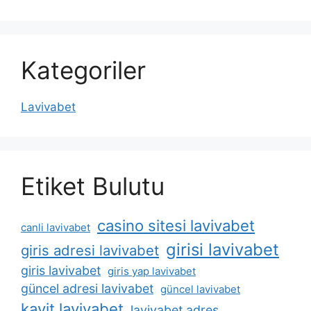
Kategoriler
Lavivabet
Etiket Bulutu
casino sitesi lavivabet
canli lavivabet
girisi lavivabet
giris adresi lavivabet
giris lavivabet
giris yap lavivabet
güncel adresi lavivabet
güncel lavivabet
kayit lavivabet
lavivabet adres