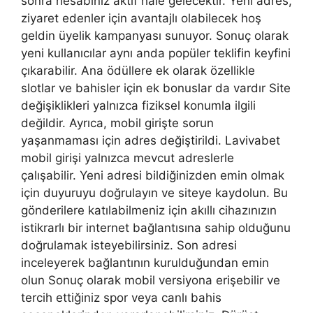
sonra hesabınız aktif hale gelecektir. Yeni adres,
ziyaret edenler için avantajlı olabilecek hoş
geldin üyelik kampanyası sunuyor. Sonuç olarak
yeni kullanıcılar aynı anda popüler teklifin keyfini
çıkarabilir. Ana ödüllere ek olarak özellikle
slotlar ve bahisler için ek bonuslar da vardır Site
değişiklikleri yalnızca fiziksel konumla ilgili
değildir. Ayrıca, mobil girişte sorun
yaşanmaması için adres değiştirildi. Lavivabet
mobil girişi yalnızca mevcut adreslerle
çalışabilir. Yeni adresi bildiğinizden emin olmak
için duyuruyu doğrulayın ve siteye kaydolun. Bu
gönderilere katılabilmeniz için akıllı cihazınızın
istikrarlı bir internet bağlantısına sahip olduğunu
doğrulamak isteyebilirsiniz. Son adresi
inceleyerek bağlantının kurulduğundan emin
olun Sonuç olarak mobil versiyona erişebilir ve
tercih ettiğiniz spor veya canlı bahis