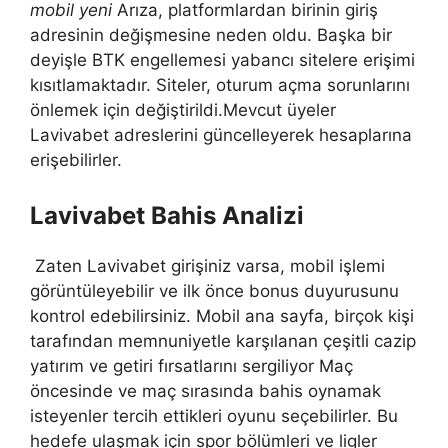
mobil yeni
Arıza, platformlardan birinin giriş
adresinin değişmesine neden oldu. Başka bir
deyişle BTK engellemesi yabancı sitelere erişimi
kısıtlamaktadır. Siteler, oturum açma sorunlarını
önlemek için değiştirildi.Mevcut üyeler
Lavivabet adreslerini güncelleyerek hesaplarına
erişebilirler.
Lavivabet Bahis Analizi
Zaten Lavivabet girişiniz varsa, mobil işlemi
görüntüleyebilir ve ilk önce bonus duyurusunu
kontrol edebilirsiniz. Mobil ana sayfa, birçok kişi
tarafından memnuniyetle karşılanan çeşitli cazip
yatırım ve getiri fırsatlarını sergiliyor Maç
öncesinde ve maç sırasında bahis oynamak
isteyenler tercih ettikleri oyunu seçebilirler. Bu
hedefe ulaşmak için spor bölümleri ve ligler