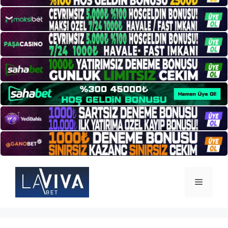
İçeriğe
atla
Menü