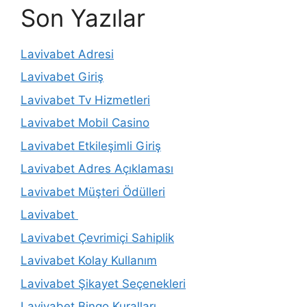
Son Yazılar
Lavivabet Adresi
Lavivabet Giriş
Lavivabet Tv Hizmetleri
Lavivabet Mobil Casino
Lavivabet Etkileşimli Giriş
Lavivabet Adres Açıklaması
Lavivabet Müşteri Ödülleri
Lavivabet
Lavivabet Çevrimiçi Sahiplik
Lavivabet Kolay Kullanım
Lavivabet Şikayet Seçenekleri
Lavivabet Bingo Kuralları