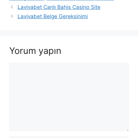
Lavivabet Canlı Bahis Casino Site
Lavivabet Belge Gereksinimi
Yorum yapın
Yorum