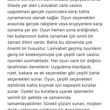
Sitede yer alan Lavivabet canlı casino
uygulaması gerçek oyunculara karşı bahis
oynamanıza olanak sağlar. Oyun seçenekleri
arasında gerçek rakiplere veya krupiyerlere karşı
oynama yer alır. Oyun hemen sona erdiğinden,
her kullanıcının bahis oynamak için sınırlı bir
zaman dilimi vardır. Bahis bu dönemde çok
önemli bir husustur. Lavivabet geçmiş oyunların
geniş bir koleksiyonuyla çok çeşitli canlı casino
oyunları sunmaktadır. Her oyun canlı bir dağıtıcı
tarafından denetlenir. Uygulama blackjack,
rulet, bakara ve ek seçenekler gibi çeşitli bahis
seçenekleri sunar. Oyun, çeşitli seçenekleri
dahilinde bahis koymak için kapsamlı kurallar
sunar. Üyeler bu kurallara uyarak işlemlerini
verimli bir şekilde ve zamanında
tamamlayabilirler. Sürekli çözüm sunan, müşteri
dostu yaklaşımı sürdüren bir departmanın