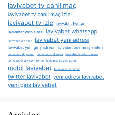
lavivabet tv canli maç
lavivabet tv canli maç izle
lavivabet tv izle
lavivabet twitter
lavivabet whatsapp
lavivabet web sitesi
lavivabet yeni adresi
lavivabet yaş sınırı
lavivabet yeni giriş adresi
lavivabet ödeme i̇şlemleri
lavivabet ödüyor mu
lavivabet özel sayfa
lavivabet ücretsiz hizmet
lavivabet üyelik kayıt formu
lavivabet şu anki adresi
mobil lavivabet
tv önünde lavivabet
twitter lavivabet
yeni adresi lavivabet
yeni giris lavivabet