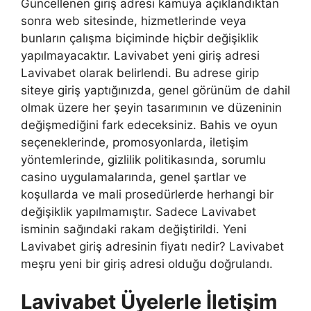
Güncellenen giriş adresi kamuya açıklandıktan
sonra web sitesinde, hizmetlerinde veya
bunların çalışma biçiminde hiçbir değişiklik
yapılmayacaktır. Lavivabet yeni giriş adresi
Lavivabet olarak belirlendi. Bu adrese girip
siteye giriş yaptığınızda, genel görünüm de dahil
olmak üzere her şeyin tasarımının ve düzeninin
değişmediğini fark edeceksiniz. Bahis ve oyun
seçeneklerinde, promosyonlarda, iletişim
yöntemlerinde, gizlilik politikasında, sorumlu
casino uygulamalarında, genel şartlar ve
koşullarda ve mali prosedürlerde herhangi bir
değişiklik yapılmamıştır. Sadece Lavivabet
isminin sağındaki rakam değiştirildi. Yeni
Lavivabet giriş adresinin fiyatı nedir? Lavivabet
meşru yeni bir giriş adresi olduğu doğrulandı.
Lavivabet Üyelerle İletişim