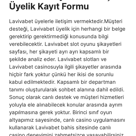
Üyelik Kayıt Formu
Lavivabet üyelerle iletişim vermektedir.Müşteri
desteği, Lavivabet üyelik için herhangi bir belge
gerektirip gerektirmediği konusunda bilgi
verebilecektir. Lavivabet slot oyunu şikayetleri
sayfası, her şikayeti ayrı ayrı kapsamlı bir
şekilde analiz eder. Lavivabet slotları ve
Lavivabet casinosuyla ilgili şikayetler arasında
hiçbir fark yoktur çünkü her ikisi de sorunlu
kabul edilmektedir. Kapsamlı bir departman
tanımı oluşturularak sohbet alanına dahil edildi.
Sonuç olarak canlı destek ve müşteri hizmetleri
yoluyla ele alınabilecek konular arasında ayrım
yapılmasına gerek yoktur. Birinci sınıf oyun
altyapımız sayesinde, canlı casino uygulamasını
kullanarak Lavivabet bahis sitesinde canlı
casino deneyimini zahmetsizce yaşayabilirsiniz.