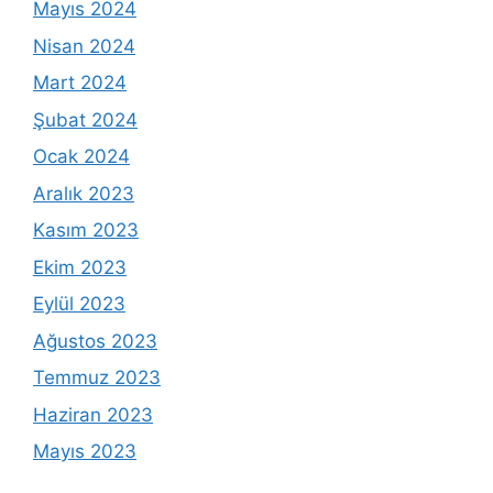
Mayıs 2024
Nisan 2024
Mart 2024
Şubat 2024
Ocak 2024
Aralık 2023
Kasım 2023
Ekim 2023
Eylül 2023
Ağustos 2023
Temmuz 2023
Haziran 2023
Mayıs 2023