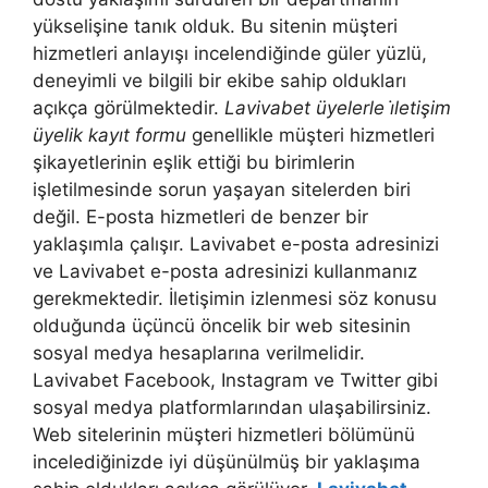
yükselişine tanık olduk. Bu sitenin müşteri
hizmetleri anlayışı incelendiğinde güler yüzlü,
deneyimli ve bilgili bir ekibe sahip oldukları
açıkça görülmektedir.
Lavivabet üyelerle i̇letişim
üyelik kayıt formu
genellikle müşteri hizmetleri
şikayetlerinin eşlik ettiği bu birimlerin
işletilmesinde sorun yaşayan sitelerden biri
değil. E-posta hizmetleri de benzer bir
yaklaşımla çalışır. Lavivabet e-posta adresinizi
ve Lavivabet e-posta adresinizi kullanmanız
gerekmektedir. İletişimin izlenmesi söz konusu
olduğunda üçüncü öncelik bir web sitesinin
sosyal medya hesaplarına verilmelidir.
Lavivabet Facebook, Instagram ve Twitter gibi
sosyal medya platformlarından ulaşabilirsiniz.
Web sitelerinin müşteri hizmetleri bölümünü
incelediğinizde iyi düşünülmüş bir yaklaşıma