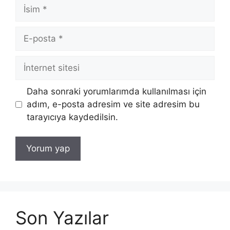
İsim
E-
posta
İnternet
sitesi
Daha sonraki yorumlarımda kullanılması için
adım, e-posta adresim ve site adresim bu
tarayıcıya kaydedilsin.
Son Yazılar