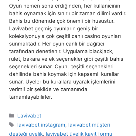
Oyun hemen sona erdiğinden, her kullanıcının
bahis oynamak için sınırlı bir zaman dilimi vardır.
Bahis bu dönemde çok önemli bir husustur.
Lavivabet geçmiş oyunların geniş bir
koleksiyonuyla çok çeşitli canlı casino oyunları
sunmaktadır. Her oyun canlı bir dağıtıcı
tarafından denetlenir. Uygulama blackjack,
rulet, bakara ve ek seçenekler gibi çeşitli bahis
seçenekleri sunar. Oyun, çeşitli seçenekleri
dahilinde bahis koymak için kapsamlı kurallar
sunar. Üyeler bu kurallara uyarak işlemlerini
verimli bir şekilde ve zamanında
tamamlayabilirler.
Kategoriler
Lavivabet
Etiketler
lavivabet instagram
,
lavivabet müşteri
desteği üyelik
,
lavivabet üyelik kayıt formu