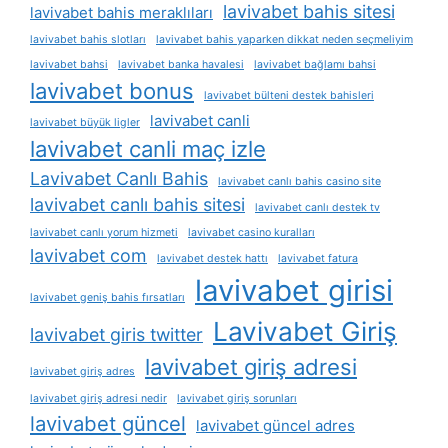
lavivabet bahis sitesi
lavivabet bahis meraklıları
lavivabet bahis slotları
lavivabet bahis yaparken dikkat neden seçmeliyim
lavivabet bahsi
lavivabet banka havalesi
lavivabet bağlamı bahsi
lavivabet bonus
lavivabet bülteni destek bahisleri
lavivabet canli
lavivabet büyük ligler
lavivabet canli maç izle
Lavivabet Canlı Bahis
lavivabet canlı bahis casino site
lavivabet canlı bahis sitesi
lavivabet canlı destek tv
lavivabet canlı yorum hizmeti
lavivabet casino kuralları
lavivabet com
lavivabet destek hattı
lavivabet fatura
lavivabet girisi
lavivabet geniş bahis fırsatları
Lavivabet Giriş
lavivabet giris twitter
lavivabet giriş adresi
lavivabet giriş adres
lavivabet giriş adresi nedir
lavivabet giriş sorunları
lavivabet güncel
lavivabet güncel adres