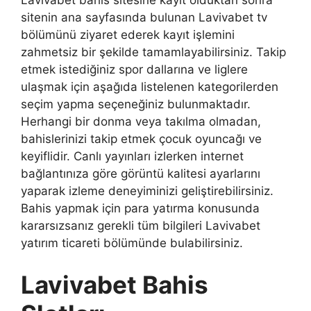
Lavivabet bahis sitesine kayıt olduktan sonra
sitenin ana sayfasında bulunan Lavivabet tv
bölümünü ziyaret ederek kayıt işlemini
zahmetsiz bir şekilde tamamlayabilirsiniz. Takip
etmek istediğiniz spor dallarına ve liglere
ulaşmak için aşağıda listelenen kategorilerden
seçim yapma seçeneğiniz bulunmaktadır.
Herhangi bir donma veya takılma olmadan,
bahislerinizi takip etmek çocuk oyuncağı ve
keyiflidir. Canlı yayınları izlerken internet
bağlantınıza göre görüntü kalitesi ayarlarını
yaparak izleme deneyiminizi geliştirebilirsiniz.
Bahis yapmak için para yatırma konusunda
kararsızsanız gerekli tüm bilgileri Lavivabet
yatırım ticareti bölümünde bulabilirsiniz.
Lavivabet Bahis