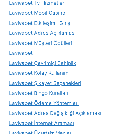
Lavivabet Tv Hizmetleri
Lavivabet Mobil Casino
Lavivabet Etkileşimli Giriş
Lavivabet Adres Açıklaması
Lavivabet Müşteri Ödülleri
Lavivabet
Lavivabet Çevrimiçi Sahiplik
Lavivabet Kolay Kullanım
Lavivabet Şikayet Seçenekleri
Lavivabet Bingo Kuralları
Lavivabet Ödeme Yöntemleri
Lavivabet Adres Değişikliği Açıklaması
Lavivabet İnternet Araması
Lavivabet Ücretsiz Maçlar