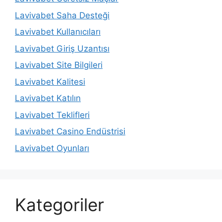
Lavivabet Saha Desteği
Lavivabet Kullanıcıları
Lavivabet Giriş Uzantısı
Lavivabet Site Bilgileri
Lavivabet Kalitesi
Lavivabet Katılın
Lavivabet Teklifleri
Lavivabet Casino Endüstrisi
Lavivabet Oyunları
Kategoriler