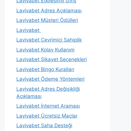
Lavivabet Etkileşimli Giriş
Lavivabet Adres Açıklaması
Lavivabet Müşteri Ödülleri
Lavivabet
Lavivabet Çevrimiçi Sahiplik
Lavivabet Kolay Kullanım
Lavivabet Şikayet Seçenekleri
Lavivabet Bingo Kuralları
Lavivabet Ödeme Yöntemleri
Lavivabet Adres Değişikliği
Açıklaması
Lavivabet İnternet Araması
Lavivabet Ücretsiz Maçlar
Lavivabet Saha Desteği