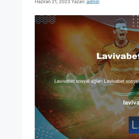
Haziran 21, 2023
Yazarı:
admin